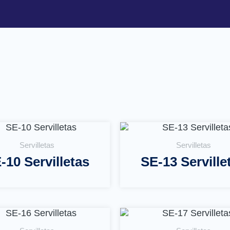
Servilletas
Servilletas
-10 Servilletas
SE-13 Serville
Leer Más
Leer Más