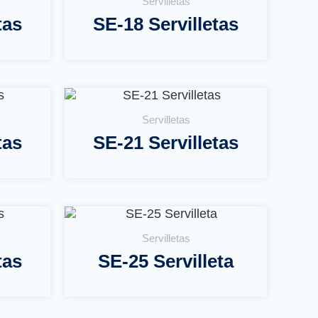
Servilletas
tas
SE-18 Servilletas
Leer Más
Servilletas
tas
SE-21 Servilletas
Leer Más
Servilletas
tas
SE-25 Servilleta
Leer Más