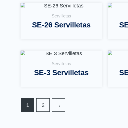
Servilletas
SE-26 Servilletas
SE
Leer Más
Servilletas
SE-3 Servilletas
SE
Leer Más
1
2
→