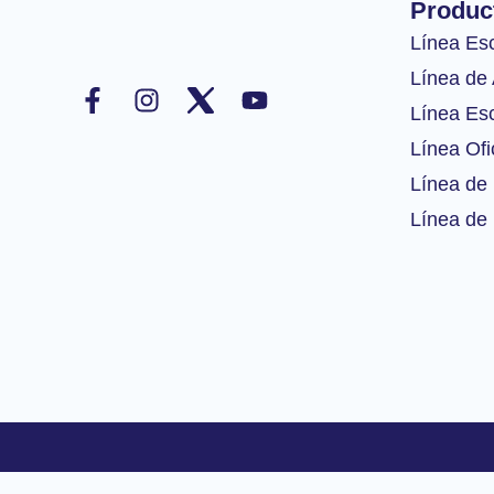
Produc
Línea Es
F
I
Y
Línea de 
a
n
o
Línea Esc
c
s
u
Línea Ofi
e
t
t
b
a
u
Línea de 
o
g
b
Línea de 
o
r
e
k
a
-
m
f