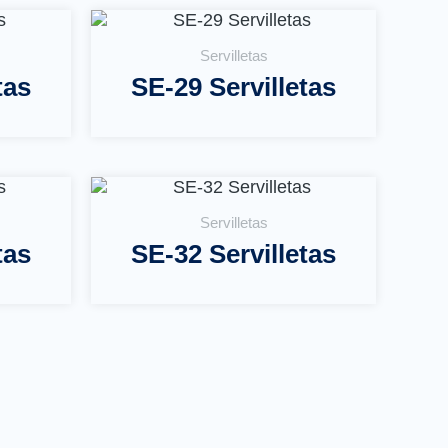
Servilletas
tas
SE-29 Servilletas
Leer Más
Servilletas
tas
SE-32 Servilletas
Leer Más