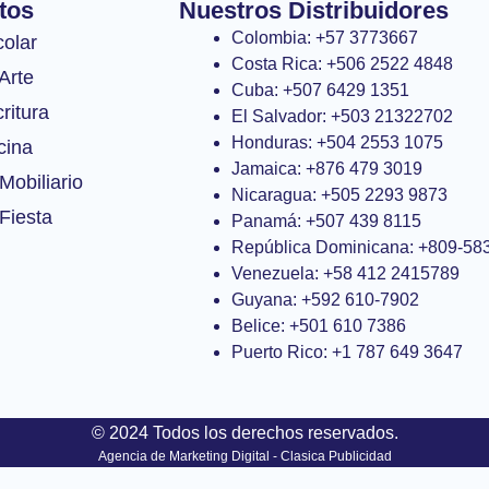
tos
Nuestros Distribuidores
Colombia: +57 3773667
colar
Costa Rica: +506 2522 4848
Arte
Cuba: +507 6429 1351
ritura
El Salvador: +503 21322702
Honduras: +504 2553 1075
cina
Jamaica: +876 479 3019
Mobiliario
Nicaragua: +505 2293 9873
Fiesta
Panamá: +507 439 8115
República Dominicana: +809-58
Venezuela: +58 412 2415789
Guyana: +592 610-7902
Belice: +501 610 7386
Puerto Rico: +1 787 649 3647
© 2024 Todos los derechos reservados.
Agencia de Marketing Digital - Clasica Publicidad