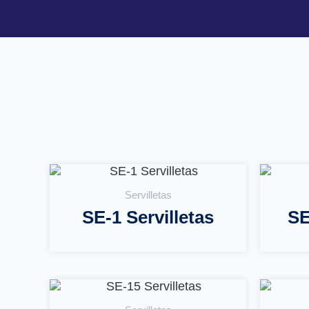
Servilletas
SE-1 Servilletas
SE
Leer Más