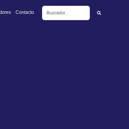
Search
idores
Contacto
...