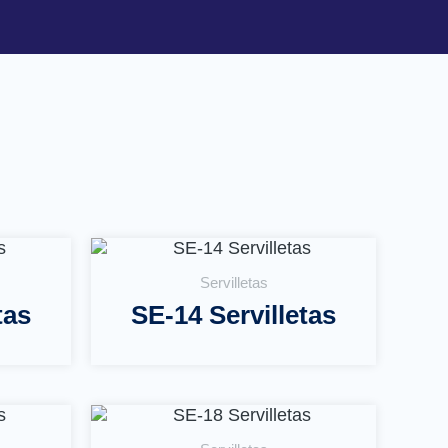
Servilletas
tas
SE-14 Servilletas
Leer Más