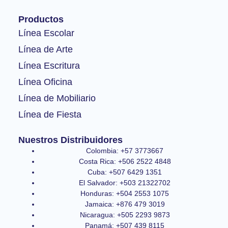
b
a
u
o
g
b
Productos
o
r
e
k
a
Línea Escolar
-
m
Línea de Arte
f
Línea Escritura
Línea Oficina
Línea de Mobiliario
Línea de Fiesta
Nuestros Distribuidores
Colombia: +57 3773667
Costa Rica: +506 2522 4848
Cuba: +507 6429 1351
El Salvador: +503 21322702
Honduras: +504 2553 1075
Jamaica: +876 479 3019
Nicaragua: +505 2293 9873
Panamá: +507 439 8115