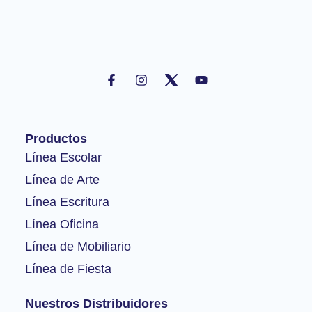
F
I
Y
a
n
o
c
s
u
e
t
t
b
a
u
o
g
b
Productos
o
r
e
k
a
Línea Escolar
-
m
Línea de Arte
f
Línea Escritura
Línea Oficina
Línea de Mobiliario
Línea de Fiesta
Nuestros Distribuidores