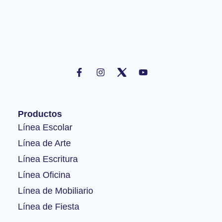
F
I
Y
a
n
o
c
s
u
e
t
t
b
a
u
o
g
b
Productos
o
r
e
k
a
Línea Escolar
-
m
Línea de Arte
f
Línea Escritura
Línea Oficina
Línea de Mobiliario
Línea de Fiesta