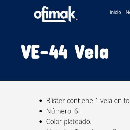
Ir
al
Inicio
N
contenido
VE-44 Vela
Blister contiene 1 vela en 
Número: 6.
Color plateado.