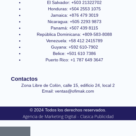
El Salvador: +503 21322702
Honduras: +504 2553 1075
Jamaica: +876 479 3019
Nicaragua: +505 2293 9873
Panamá: +507 439 8115
República Dominicana: +809-583-8088
Venezuela: +58 412 2415789
Guyana: +592 610-7902
Belice: +501 610 7386
Puerto Rico: +1 787 649 3647
Contactos
Zona Libre de Colòn, calle 15, edificio 24, local 2
Email: ventas@ofimak.com
© 2024 Todos los derechos reservados.
Agencia de Marketing Digital - Clasica Publicidad