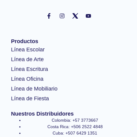
F
I
Y
a
n
o
c
s
u
e
t
t
b
a
u
o
g
b
Productos
o
r
e
k
a
Línea Escolar
-
m
Línea de Arte
f
Línea Escritura
Línea Oficina
Línea de Mobiliario
Línea de Fiesta
Nuestros Distribuidores
Colombia: +57 3773667
Costa Rica: +506 2522 4848
Cuba: +507 6429 1351