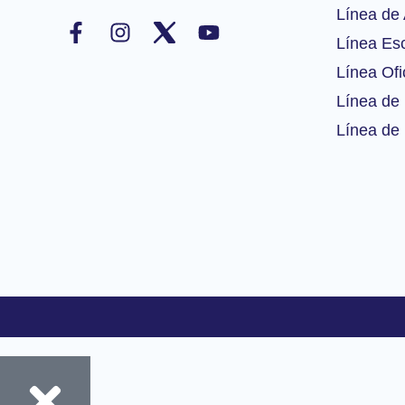
F
I
Y
Línea de 
a
n
o
Línea Esc
c
s
u
Línea Ofi
e
t
t
b
a
u
Línea de 
o
g
b
Línea de 
o
r
e
k
a
-
m
f