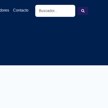
Search
idores
Contacto
...