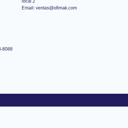
local 2
Email: ventas@ofimak.com
3-8088