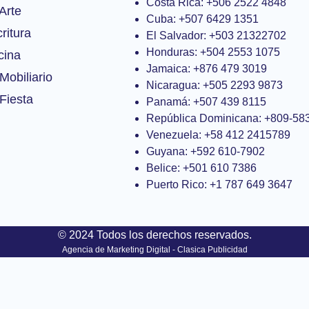
Costa Rica: +506 2522 4848
Arte
Cuba: +507 6429 1351
ritura
El Salvador: +503 21322702
Honduras: +504 2553 1075
cina
Jamaica: +876 479 3019
Mobiliario
Nicaragua: +505 2293 9873
Fiesta
Panamá: +507 439 8115
República Dominicana: +809-58
Venezuela: +58 412 2415789
Guyana: +592 610-7902
Belice: +501 610 7386
Puerto Rico: +1 787 649 3647
© 2024 Todos los derechos reservados.
Agencia de Marketing Digital - Clasica Publicidad