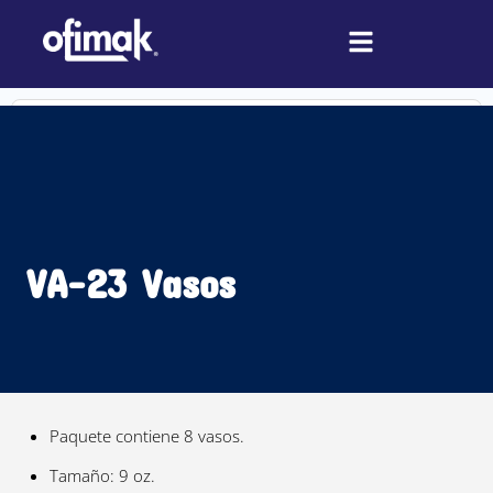
Ir
al
contenido
Search
...
VA-23 Vasos
Paquete contiene 8 vasos.
Tamaño: 9 oz.