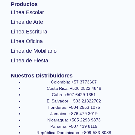
o
g
b
Productos
o
r
e
k
a
Línea Escolar
-
m
Línea de Arte
f
Línea Escritura
Línea Oficina
Línea de Mobiliario
Línea de Fiesta
Nuestros Distribuidores
Colombia: +57 3773667
Costa Rica: +506 2522 4848
Cuba: +507 6429 1351
El Salvador: +503 21322702
Honduras: +504 2553 1075
Jamaica: +876 479 3019
Nicaragua: +505 2293 9873
Panamá: +507 439 8115
República Dominicana: +809-583-8088