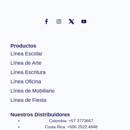
F
I
Y
a
n
o
c
s
u
e
t
t
b
a
u
o
g
b
Productos
o
r
e
k
a
Línea Escolar
-
m
Línea de Arte
f
Línea Escritura
Línea Oficina
Línea de Mobiliario
Línea de Fiesta
Nuestros Distribuidores
Colombia: +57 3773667
Costa Rica: +506 2522 4848