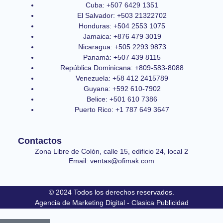
Cuba: +507 6429 1351
El Salvador: +503 21322702
Honduras: +504 2553 1075
Jamaica: +876 479 3019
Nicaragua: +505 2293 9873
Panamá: +507 439 8115
República Dominicana: +809-583-8088
Venezuela: +58 412 2415789
Guyana: +592 610-7902
Belice: +501 610 7386
Puerto Rico: +1 787 649 3647
Contactos
Zona Libre de Colòn, calle 15, edificio 24, local 2
Email: ventas@ofimak.com
© 2024 Todos los derechos reservados.
Agencia de Marketing Digital - Clasica Publicidad