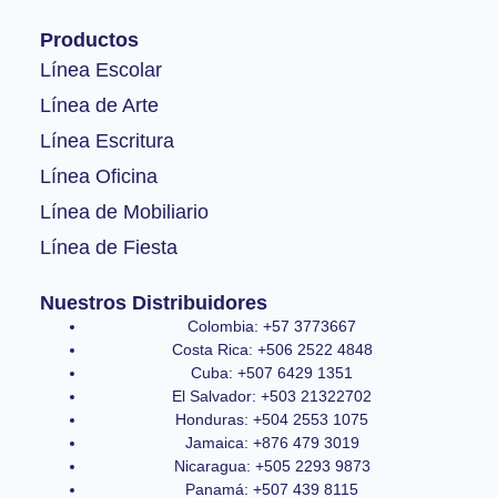
b
a
u
o
g
b
Productos
o
r
e
k
a
Línea Escolar
-
m
Línea de Arte
f
Línea Escritura
Línea Oficina
Línea de Mobiliario
Línea de Fiesta
Nuestros Distribuidores
Colombia: +57 3773667
Costa Rica: +506 2522 4848
Cuba: +507 6429 1351
El Salvador: +503 21322702
Honduras: +504 2553 1075
Jamaica: +876 479 3019
Nicaragua: +505 2293 9873
Panamá: +507 439 8115