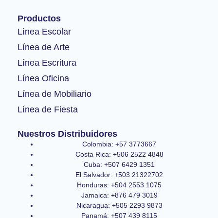
b
a
u
o
g
b
Productos
o
r
e
k
a
Línea Escolar
-
m
Línea de Arte
f
Línea Escritura
Línea Oficina
Línea de Mobiliario
Línea de Fiesta
Nuestros Distribuidores
Colombia: +57 3773667
Costa Rica: +506 2522 4848
Cuba: +507 6429 1351
El Salvador: +503 21322702
Honduras: +504 2553 1075
Jamaica: +876 479 3019
Nicaragua: +505 2293 9873
Panamá: +507 439 8115