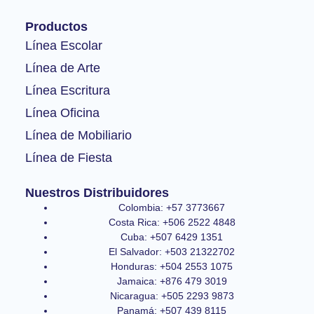
b
a
u
o
g
b
Productos
o
r
e
k
a
Línea Escolar
-
m
Línea de Arte
f
Línea Escritura
Línea Oficina
Línea de Mobiliario
Línea de Fiesta
Nuestros Distribuidores
Colombia: +57 3773667
Costa Rica: +506 2522 4848
Cuba: +507 6429 1351
El Salvador: +503 21322702
Honduras: +504 2553 1075
Jamaica: +876 479 3019
Nicaragua: +505 2293 9873
Panamá: +507 439 8115