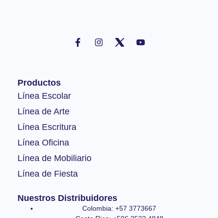
F
I
Y
a
n
o
c
s
u
e
t
t
b
a
u
o
g
b
Productos
o
r
e
k
a
Línea Escolar
-
m
Línea de Arte
f
Línea Escritura
Línea Oficina
Línea de Mobiliario
Línea de Fiesta
Nuestros Distribuidores
Colombia: +57 3773667