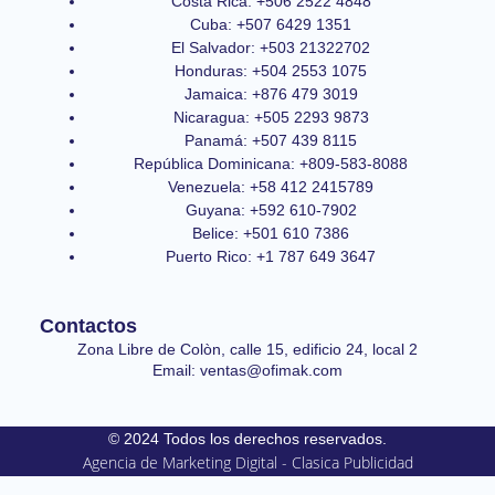
Costa Rica: +506 2522 4848
Cuba: +507 6429 1351
El Salvador: +503 21322702
Honduras: +504 2553 1075
Jamaica: +876 479 3019
Nicaragua: +505 2293 9873
Panamá: +507 439 8115
República Dominicana: +809-583-8088
Venezuela: +58 412 2415789
Guyana: +592 610-7902
Belice: +501 610 7386
Puerto Rico: +1 787 649 3647
Contactos
Zona Libre de Colòn, calle 15, edificio 24, local 2
Email: ventas@ofimak.com
© 2024 Todos los derechos reservados.
Agencia de Marketing Digital - Clasica Publicidad