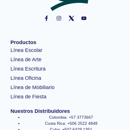
F
I
Y
a
n
o
c
s
u
e
t
t
b
a
u
o
g
b
Productos
o
r
e
k
a
Línea Escolar
-
m
Línea de Arte
f
Línea Escritura
Línea Oficina
Línea de Mobiliario
Línea de Fiesta
Nuestros Distribuidores
Colombia: +57 3773667
Costa Rica: +506 2522 4848
Cuba: +507 6429 1351