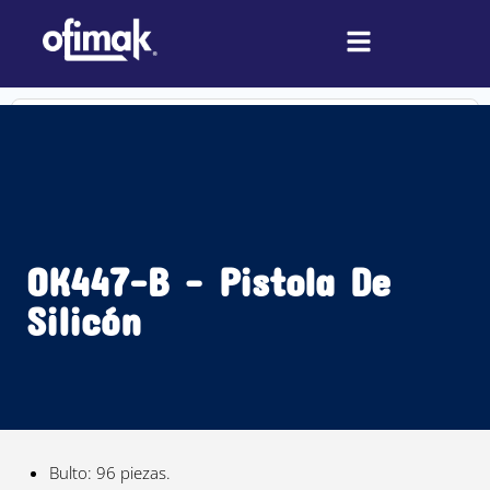
Ir
al
contenido
Search
...
OK447-B – Pistola De
Silicón
Bulto: 96 piezas.