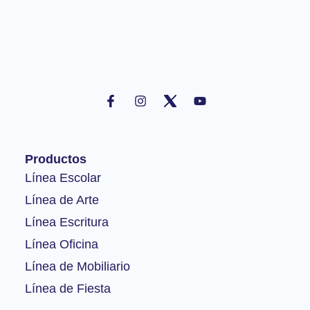
F
I
Y
a
n
o
c
s
u
e
t
t
b
a
u
o
g
b
Productos
o
r
e
k
a
Línea Escolar
-
m
Línea de Arte
f
Línea Escritura
Línea Oficina
Línea de Mobiliario
Línea de Fiesta