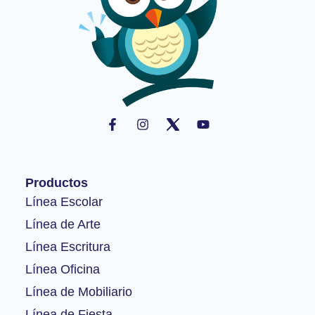
F
I
Y
a
n
o
c
s
u
e
t
t
b
a
u
o
g
b
Productos
o
r
e
k
a
Línea Escolar
-
m
Línea de Arte
f
Línea Escritura
Línea Oficina
Línea de Mobiliario
Línea de Fiesta