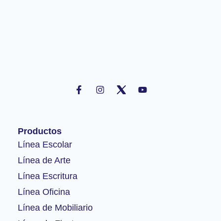
F
I
Y
a
n
o
c
s
u
e
t
t
b
a
u
o
g
b
Productos
o
r
e
k
a
Línea Escolar
-
m
Línea de Arte
f
Línea Escritura
Línea Oficina
Línea de Mobiliario