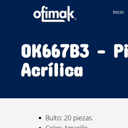
Ir
al
Inicio
contenido
OK667B3 – P
Acrílica
Bulto: 20 piezas.