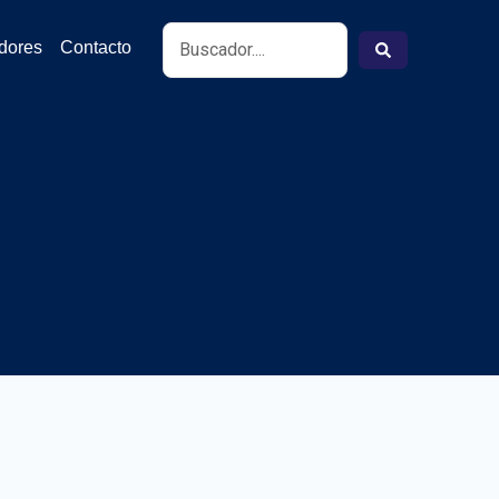
Search
idores
Contacto
...