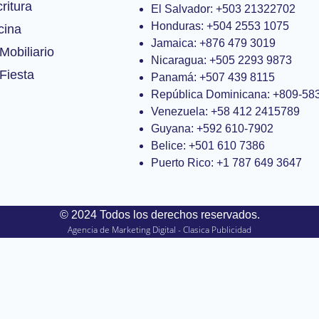
ritura
El Salvador: +503 21322702
Honduras: +504 2553 1075
cina
Jamaica: +876 479 3019
Mobiliario
Nicaragua: +505 2293 9873
Fiesta
Panamá: +507 439 8115
República Dominicana: +809-58
Venezuela: +58 412 2415789
Guyana: +592 610-7902
Belice: +501 610 7386
Puerto Rico: +1 787 649 3647
© 2024 Todos los derechos reservados.
Agencia de Marketing Digital - Clasica Publicidad