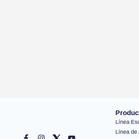
Produc
Línea Es
F
I
Y
Línea de 