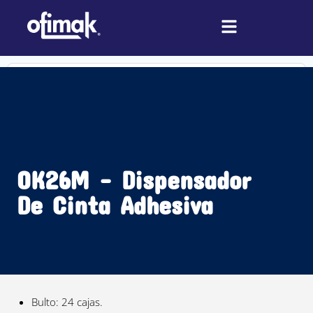
Ir
al
contenido
Search
...
OK26M – Dispensador
De Cinta Adhesiva
Bulto: 24 cajas.