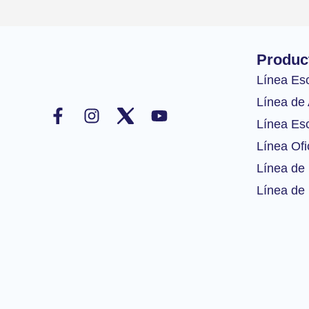
Produc
Línea Es
F
I
Y
Línea de 
a
n
o
Línea Esc
c
s
u
Línea Ofi
e
t
t
b
a
u
Línea de 
o
g
b
Línea de 
o
r
e
k
a
-
m
f