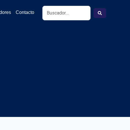
Search
idores
Contacto
...