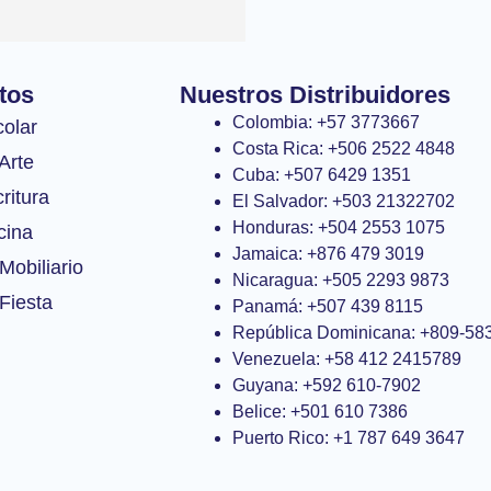
tos
Nuestros Distribuidores
Colombia: +57 3773667
colar
Costa Rica: +506 2522 4848
Arte
Cuba: +507 6429 1351
ritura
El Salvador: +503 21322702
Honduras: +504 2553 1075
cina
Jamaica: +876 479 3019
Mobiliario
Nicaragua: +505 2293 9873
Fiesta
Panamá: +507 439 8115
República Dominicana: +809-58
Venezuela: +58 412 2415789
Guyana: +592 610-7902
Belice: +501 610 7386
Puerto Rico: +1 787 649 3647