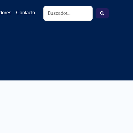
Search
idores
Contacto
...