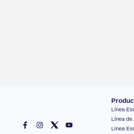
Produc
Línea Es
F
I
Y
Línea de 
a
n
o
Línea Esc