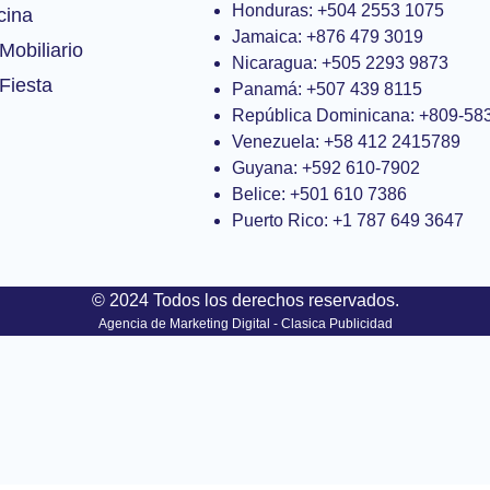
Honduras: +504 2553 1075
cina
Jamaica: +876 479 3019
Mobiliario
Nicaragua: +505 2293 9873
Fiesta
Panamá: +507 439 8115
República Dominicana: +809-58
Venezuela: +58 412 2415789
Guyana: +592 610-7902
Belice: +501 610 7386
Puerto Rico: +1 787 649 3647
© 2024 Todos los derechos reservados.
Agencia de Marketing Digital - Clasica Publicidad