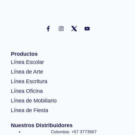
F
I
Y
a
n
o
c
s
u
e
t
t
b
a
u
o
g
b
Productos
o
r
e
k
a
Línea Escolar
-
m
Línea de Arte
f
Línea Escritura
Línea Oficina
Línea de Mobiliario
Línea de Fiesta
Nuestros Distribuidores
Colombia: +57 3773667