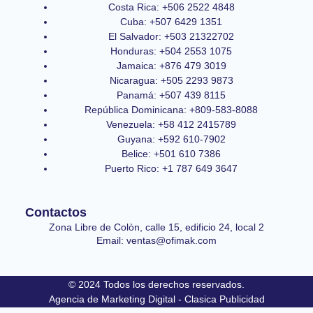
Costa Rica: +506 2522 4848
Cuba: +507 6429 1351
El Salvador: +503 21322702
Honduras: +504 2553 1075
Jamaica: +876 479 3019
Nicaragua: +505 2293 9873
Panamá: +507 439 8115
República Dominicana: +809-583-8088
Venezuela: +58 412 2415789
Guyana: +592 610-7902
Belice: +501 610 7386
Puerto Rico: +1 787 649 3647
Contactos
Zona Libre de Colòn, calle 15, edificio 24, local 2
Email: ventas@ofimak.com
© 2024 Todos los derechos reservados.
Agencia de Marketing Digital - Clasica Publicidad