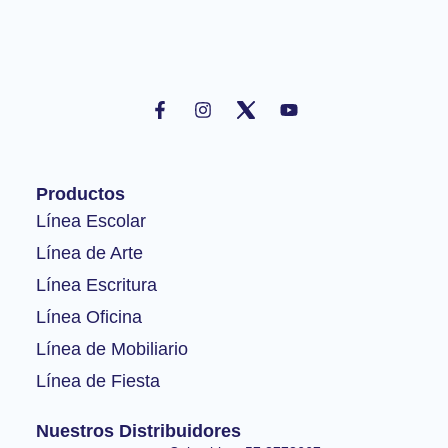
F
I
Y
a
n
o
c
s
u
e
t
t
b
a
u
o
g
b
Productos
o
r
e
k
a
Línea Escolar
-
m
Línea de Arte
f
Línea Escritura
Línea Oficina
Línea de Mobiliario
Línea de Fiesta
Nuestros Distribuidores