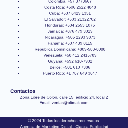
Colombia: +57 3773667
Costa Rica: +506 2522 4848
Cuba: +507 6429 1351
El Salvador: +503 21322702
Honduras: +504 2553 1075
Jamaica: +876 479 3019
Nicaragua: +505 2293 9873
Panamá: +507 439 8115
República Dominicana: +809-583-8088
Venezuela: +58 412 2415789
Guyana: +592 610-7902
Belice: +501 610 7386
Puerto Rico: +1 787 649 3647
Contactos
Zona Libre de Colòn, calle 15, edificio 24, local 2
Email: ventas@ofimak.com
© 2024 Todos los derechos reservados.
Agencia de Marketing Digital - Clasica Publicidad