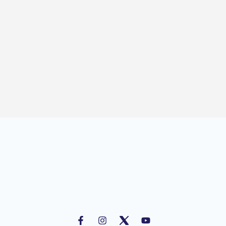
F
I
Y
a
n
o