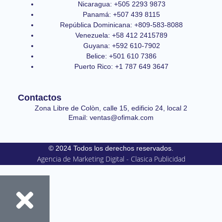
Nicaragua: +505 2293 9873
Panamá: +507 439 8115
República Dominicana: +809-583-8088
Venezuela: +58 412 2415789
Guyana: +592 610-7902
Belice: +501 610 7386
Puerto Rico: +1 787 649 3647
Contactos
Zona Libre de Colòn, calle 15, edificio 24, local 2
Email: ventas@ofimak.com
© 2024 Todos los derechos reservados.
Agencia de Marketing Digital - Clasica Publicidad