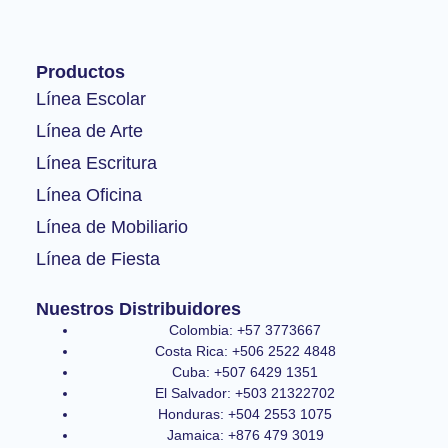
c
s
u
e
t
t
b
a
u
o
g
b
Productos
o
r
e
k
a
Línea Escolar
-
m
Línea de Arte
f
Línea Escritura
Línea Oficina
Línea de Mobiliario
Línea de Fiesta
Nuestros Distribuidores
Colombia: +57 3773667
Costa Rica: +506 2522 4848
Cuba: +507 6429 1351
El Salvador: +503 21322702
Honduras: +504 2553 1075
Jamaica: +876 479 3019