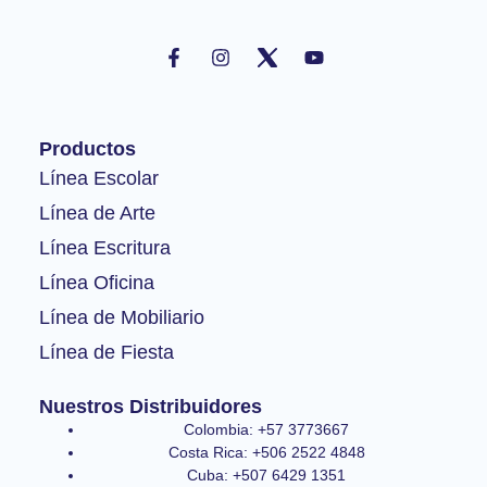
F
I
Y
a
n
o
c
s
u
e
t
t
b
a
u
o
g
b
Productos
o
r
e
k
a
Línea Escolar
-
m
Línea de Arte
f
Línea Escritura
Línea Oficina
Línea de Mobiliario
Línea de Fiesta
Nuestros Distribuidores
Colombia: +57 3773667
Costa Rica: +506 2522 4848
Cuba: +507 6429 1351