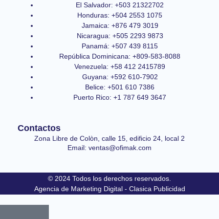
El Salvador: +503 21322702
Honduras: +504 2553 1075
Jamaica: +876 479 3019
Nicaragua: +505 2293 9873
Panamá: +507 439 8115
República Dominicana: +809-583-8088
Venezuela: +58 412 2415789
Guyana: +592 610-7902
Belice: +501 610 7386
Puerto Rico: +1 787 649 3647
Contactos
Zona Libre de Colòn, calle 15, edificio 24, local 2
Email: ventas@ofimak.com
© 2024 Todos los derechos reservados.
Agencia de Marketing Digital - Clasica Publicidad