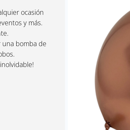
alquier ocasión
eventos y más.
te.
ar una bomba de
lobos.
inolvidable!