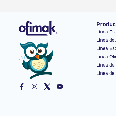
Produc
Línea Es
Línea de 
Línea Esc
Línea Ofi
Línea de 
Línea de 
F
I
Y
a
n
o
c
s
u
e
t
t
b
a
u
o
g
b