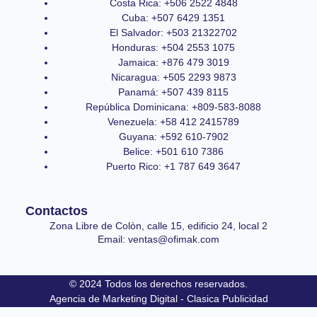
Costa Rica: +506 2522 4848
Cuba: +507 6429 1351
El Salvador: +503 21322702
Honduras: +504 2553 1075
Jamaica: +876 479 3019
Nicaragua: +505 2293 9873
Panamá: +507 439 8115
República Dominicana: +809-583-8088
Venezuela: +58 412 2415789
Guyana: +592 610-7902
Belice: +501 610 7386
Puerto Rico: +1 787 649 3647
Contactos
Zona Libre de Colòn, calle 15, edificio 24, local 2
Email: ventas@ofimak.com
© 2024 Todos los derechos reservados.
Agencia de Marketing Digital - Clasica Publicidad