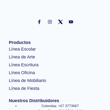
F
I
Y
a
n
o
c
s
u
e
t
t
b
a
u
o
g
b
Productos
o
r
e
k
a
Línea Escolar
-
m
Línea de Arte
f
Línea Escritura
Línea Oficina
Línea de Mobiliario
Línea de Fiesta
Nuestros Distribuidores
Colombia: +57 3773667