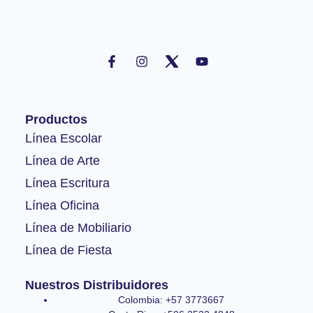
F
I
Y
a
n
o
c
s
u
e
t
t
b
a
u
o
g
b
Productos
o
r
e
k
a
Línea Escolar
-
m
Línea de Arte
f
Línea Escritura
Línea Oficina
Línea de Mobiliario
Línea de Fiesta
Nuestros Distribuidores
Colombia: +57 3773667