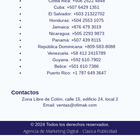
Costa Rica: +506 2522 4848
Cuba: +507 6429 1351
El Salvador: +503 21322702
Honduras: +504 2553 1075
Jamaica: +876 479 3019
Nicaragua: +505 2293 9873
Panamá: +507 439 8115
República Dominicana: +809-583-8088
Venezuela: +58 412 2415789
Guyana: +592 610-7902
Belice: +501 610 7386
Puerto Rico: +1 787 649 3647
Contactos
Zona Libre de Colòn, calle 15, edificio 24, local 2
Email: ventas@ofimak.com
© 2024 Todos los derechos reservados.
Agencia de Marketing Digital - Clasica Publicidad