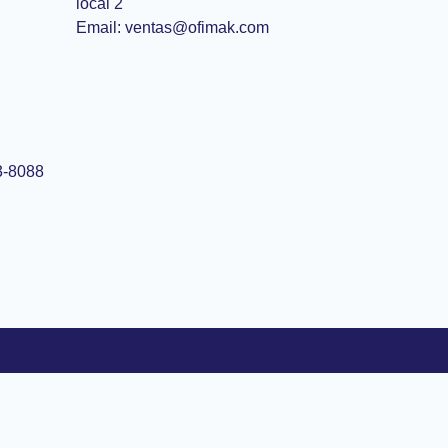
local 2
Email: ventas@ofimak.com
3-8088