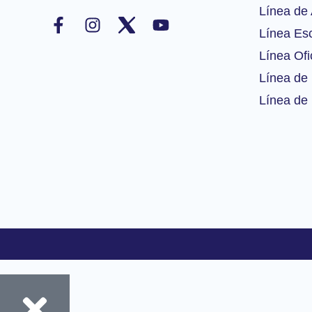
F
I
Y
Línea de 
a
n
o
Línea Esc
c
s
u
Línea Ofi
e
t
t
b
a
u
Línea de 
o
g
b
Línea de 
o
r
e
k
a
-
m
f