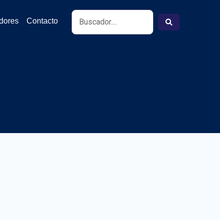
Search
idores
Contacto
...