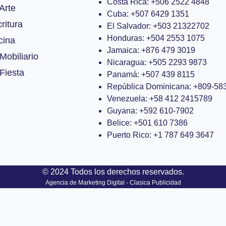
Costa Rica: +506 2522 4848
Arte
Cuba: +507 6429 1351
ritura
El Salvador: +503 21322702
Honduras: +504 2553 1075
cina
Jamaica: +876 479 3019
Mobiliario
Nicaragua: +505 2293 9873
Fiesta
Panamá: +507 439 8115
República Dominicana: +809-58
Venezuela: +58 412 2415789
Guyana: +592 610-7902
Belice: +501 610 7386
Puerto Rico: +1 787 649 3647
© 2024 Todos los derechos reservados.
Agencia de Marketing Digital - Clasica Publicidad