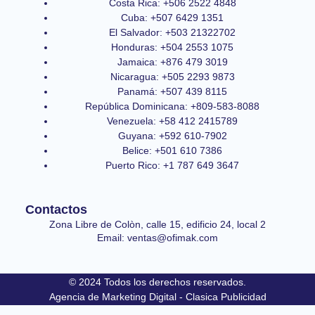
Costa Rica: +506 2522 4848
Cuba: +507 6429 1351
El Salvador: +503 21322702
Honduras: +504 2553 1075
Jamaica: +876 479 3019
Nicaragua: +505 2293 9873
Panamá: +507 439 8115
República Dominicana: +809-583-8088
Venezuela: +58 412 2415789
Guyana: +592 610-7902
Belice: +501 610 7386
Puerto Rico: +1 787 649 3647
Contactos
Zona Libre de Colòn, calle 15, edificio 24, local 2
Email: ventas@ofimak.com
© 2024 Todos los derechos reservados.
Agencia de Marketing Digital - Clasica Publicidad