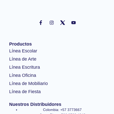
F
I
Y
a
n
o
c
s
u
e
t
t
b
a
u
o
g
b
Productos
o
r
e
k
a
Línea Escolar
-
m
Línea de Arte
f
Línea Escritura
Línea Oficina
Línea de Mobiliario
Línea de Fiesta
Nuestros Distribuidores
Colombia: +57 3773667