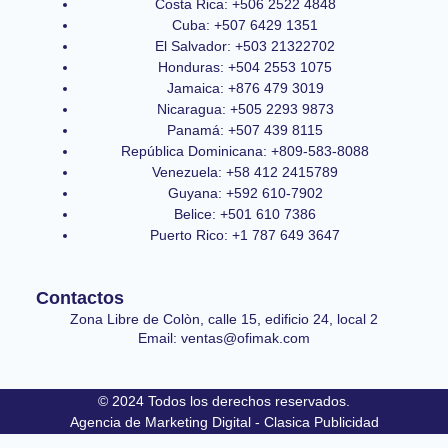
Costa Rica: +506 2522 4848
Cuba: +507 6429 1351
El Salvador: +503 21322702
Honduras: +504 2553 1075
Jamaica: +876 479 3019
Nicaragua: +505 2293 9873
Panamá: +507 439 8115
República Dominicana: +809-583-8088
Venezuela: +58 412 2415789
Guyana: +592 610-7902
Belice: +501 610 7386
Puerto Rico: +1 787 649 3647
Contactos
Zona Libre de Colòn, calle 15, edificio 24, local 2
Email: ventas@ofimak.com
© 2024 Todos los derechos reservados.
Agencia de Marketing Digital - Clasica Publicidad