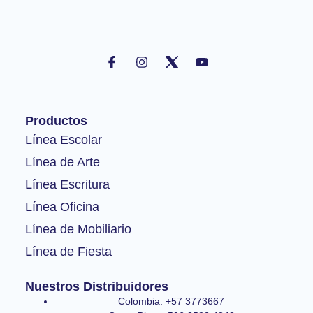
F
I
Y
a
n
o
c
s
u
e
t
t
b
a
u
o
g
b
Productos
o
r
e
k
a
Línea Escolar
-
m
Línea de Arte
f
Línea Escritura
Línea Oficina
Línea de Mobiliario
Línea de Fiesta
Nuestros Distribuidores
Colombia: +57 3773667