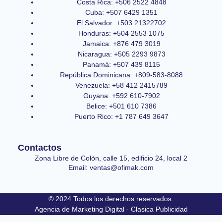
Costa Rica: +506 2522 4848
Cuba: +507 6429 1351
El Salvador: +503 21322702
Honduras: +504 2553 1075
Jamaica: +876 479 3019
Nicaragua: +505 2293 9873
Panamá: +507 439 8115
República Dominicana: +809-583-8088
Venezuela: +58 412 2415789
Guyana: +592 610-7902
Belice: +501 610 7386
Puerto Rico: +1 787 649 3647
Contactos
Zona Libre de Colòn, calle 15, edificio 24, local 2
Email: ventas@ofimak.com
© 2024 Todos los derechos reservados.
Agencia de Marketing Digital - Clasica Publicidad