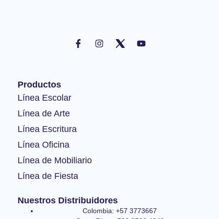
F
I
Y
a
n
o
c
s
u
e
t
t
b
a
u
o
g
b
Productos
o
r
e
k
a
Línea Escolar
-
m
Línea de Arte
f
Línea Escritura
Línea Oficina
Línea de Mobiliario
Línea de Fiesta
Nuestros Distribuidores
Colombia: +57 3773667