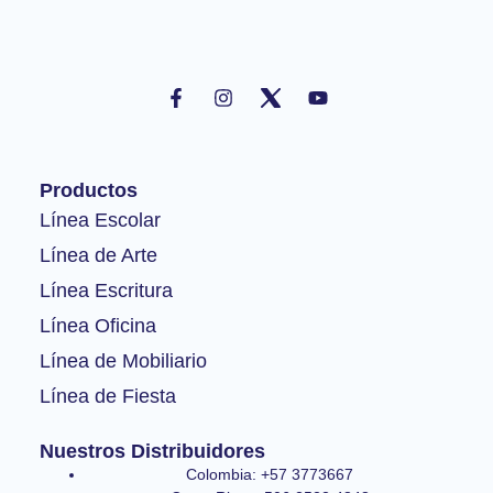
F
I
Y
a
n
o
c
s
u
e
t
t
b
a
u
o
g
b
Productos
o
r
e
k
a
Línea Escolar
-
m
Línea de Arte
f
Línea Escritura
Línea Oficina
Línea de Mobiliario
Línea de Fiesta
Nuestros Distribuidores
Colombia: +57 3773667