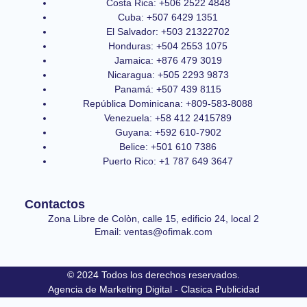
Costa Rica: +506 2522 4848
Cuba: +507 6429 1351
El Salvador: +503 21322702
Honduras: +504 2553 1075
Jamaica: +876 479 3019
Nicaragua: +505 2293 9873
Panamá: +507 439 8115
República Dominicana: +809-583-8088
Venezuela: +58 412 2415789
Guyana: +592 610-7902
Belice: +501 610 7386
Puerto Rico: +1 787 649 3647
Contactos
Zona Libre de Colòn, calle 15, edificio 24, local 2
Email: ventas@ofimak.com
© 2024 Todos los derechos reservados.
Agencia de Marketing Digital - Clasica Publicidad