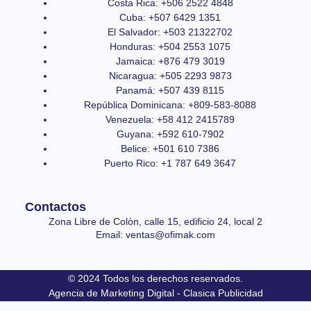
Costa Rica: +506 2522 4848
Cuba: +507 6429 1351
El Salvador: +503 21322702
Honduras: +504 2553 1075
Jamaica: +876 479 3019
Nicaragua: +505 2293 9873
Panamá: +507 439 8115
República Dominicana: +809-583-8088
Venezuela: +58 412 2415789
Guyana: +592 610-7902
Belice: +501 610 7386
Puerto Rico: +1 787 649 3647
Contactos
Zona Libre de Colòn, calle 15, edificio 24, local 2
Email: ventas@ofimak.com
© 2024 Todos los derechos reservados.
Agencia de Marketing Digital - Clasica Publicidad