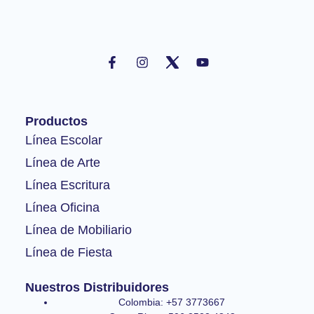
F
I
Y
a
n
o
c
s
u
e
t
t
b
a
u
o
g
b
Productos
o
r
e
k
a
Línea Escolar
-
m
Línea de Arte
f
Línea Escritura
Línea Oficina
Línea de Mobiliario
Línea de Fiesta
Nuestros Distribuidores
Colombia: +57 3773667