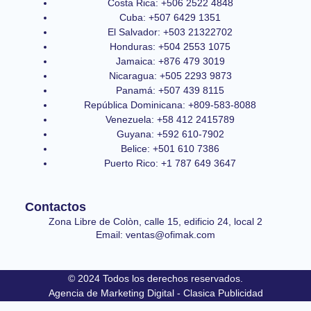
Costa Rica: +506 2522 4848
Cuba: +507 6429 1351
El Salvador: +503 21322702
Honduras: +504 2553 1075
Jamaica: +876 479 3019
Nicaragua: +505 2293 9873
Panamá: +507 439 8115
República Dominicana: +809-583-8088
Venezuela: +58 412 2415789
Guyana: +592 610-7902
Belice: +501 610 7386
Puerto Rico: +1 787 649 3647
Contactos
Zona Libre de Colòn, calle 15, edificio 24, local 2
Email: ventas@ofimak.com
© 2024 Todos los derechos reservados.
Agencia de Marketing Digital - Clasica Publicidad