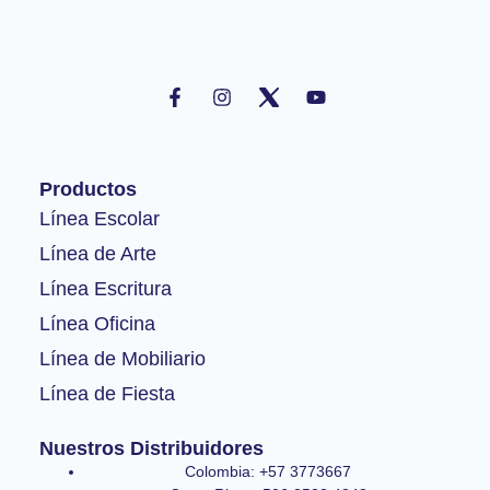
F
I
Y
a
n
o
c
s
u
e
t
t
b
a
u
o
g
b
Productos
o
r
e
k
a
Línea Escolar
-
m
Línea de Arte
f
Línea Escritura
Línea Oficina
Línea de Mobiliario
Línea de Fiesta
Nuestros Distribuidores
Colombia: +57 3773667