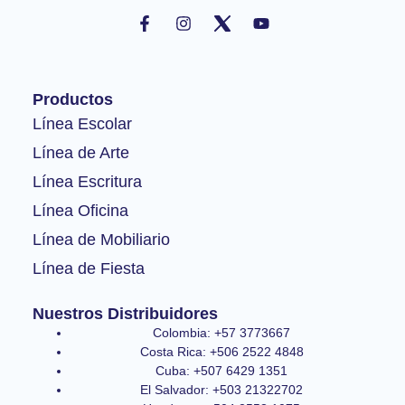
F
I
Y
a
n
o
c
s
u
e
t
t
b
a
u
o
g
b
Productos
o
r
e
k
a
Línea Escolar
-
m
Línea de Arte
f
Línea Escritura
Línea Oficina
Línea de Mobiliario
Línea de Fiesta
Nuestros Distribuidores
Colombia: +57 3773667
Costa Rica: +506 2522 4848
Cuba: +507 6429 1351
El Salvador: +503 21322702