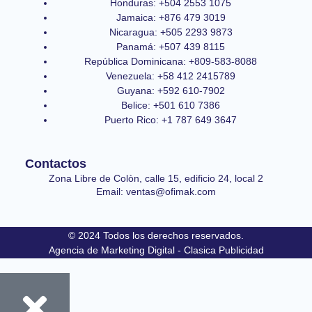
Honduras: +504 2553 1075
Jamaica: +876 479 3019
Nicaragua: +505 2293 9873
Panamá: +507 439 8115
República Dominicana: +809-583-8088
Venezuela: +58 412 2415789
Guyana: +592 610-7902
Belice: +501 610 7386
Puerto Rico: +1 787 649 3647
Contactos
Zona Libre de Colòn, calle 15, edificio 24, local 2
Email: ventas@ofimak.com
© 2024 Todos los derechos reservados.
Agencia de Marketing Digital - Clasica Publicidad