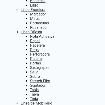
Escarcha
Libro
Linea Escritura
Marcador
Minas
Portaminas
Resaltador
Linea Oficina
Nota Adhesiva
Papel
Papelera
Pega
Perforadora
Pizarra
Portas
Sacagrapas
Sello
Sobre
Stretch Film
Sujetador
Tabla
Tijera
Tinta
Línea de Mobiliario