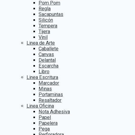
Pom Pom
Regla
Sacapuntas
Silicón
Tempera
Tijera
Vinil
Linea de Arte
Caballete
Canvas
Delantal
Escarcha
Libro
Linea Escritura
Marcador
Minas
Portaminas
Resaltador
Linea Oficina
Nota Adhesiva
Papel
Papelera
Pega
Perforadora