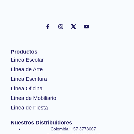
F
I
Y
a
n
o
c
s
u
e
t
t
b
a
u
o
g
b
Productos
o
r
e
k
a
Línea Escolar
-
m
Línea de Arte
f
Línea Escritura
Línea Oficina
Línea de Mobiliario
Línea de Fiesta
Nuestros Distribuidores
Colombia: +57 3773667