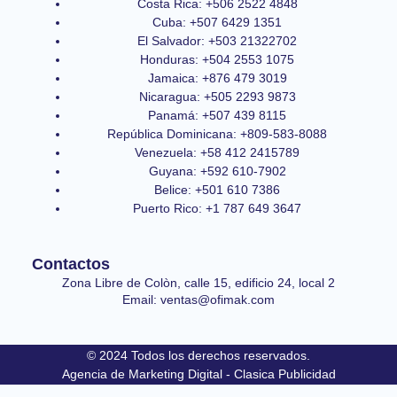
Costa Rica: +506 2522 4848
Cuba: +507 6429 1351
El Salvador: +503 21322702
Honduras: +504 2553 1075
Jamaica: +876 479 3019
Nicaragua: +505 2293 9873
Panamá: +507 439 8115
República Dominicana: +809-583-8088
Venezuela: +58 412 2415789
Guyana: +592 610-7902
Belice: +501 610 7386
Puerto Rico: +1 787 649 3647
Contactos
Zona Libre de Colòn, calle 15, edificio 24, local 2
Email: ventas@ofimak.com
© 2024 Todos los derechos reservados.
Agencia de Marketing Digital - Clasica Publicidad