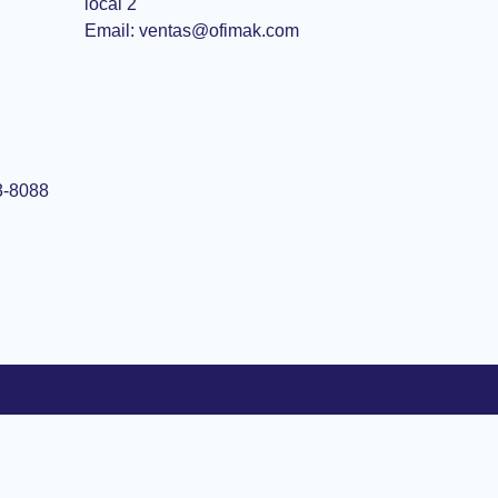
local 2
Email: ventas@ofimak.com
3-8088