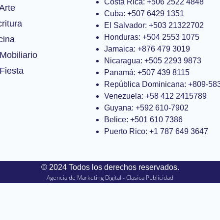
Costa Rica: +506 2522 4848
Arte
Cuba: +507 6429 1351
ritura
El Salvador: +503 21322702
Honduras: +504 2553 1075
cina
Jamaica: +876 479 3019
Mobiliario
Nicaragua: +505 2293 9873
Fiesta
Panamá: +507 439 8115
República Dominicana: +809-58
Venezuela: +58 412 2415789
Guyana: +592 610-7902
Belice: +501 610 7386
Puerto Rico: +1 787 649 3647
© 2024 Todos los derechos reservados.
Agencia de Marketing Digital - Clasica Publicidad