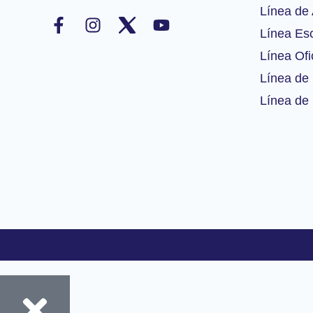
F
I
Y
Línea de 
a
n
o
Línea Esc
c
s
u
Línea Ofi
e
t
t
b
a
u
Línea de 
o
g
b
Línea de 
o
r
e
k
a
-
m
f