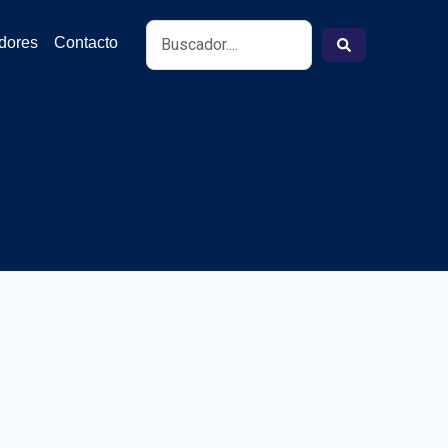
Search
idores
Contacto
...