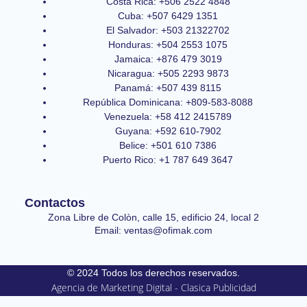
Costa Rica: +506 2522 4848
Cuba: +507 6429 1351
El Salvador: +503 21322702
Honduras: +504 2553 1075
Jamaica: +876 479 3019
Nicaragua: +505 2293 9873
Panamá: +507 439 8115
República Dominicana: +809-583-8088
Venezuela: +58 412 2415789
Guyana: +592 610-7902
Belice: +501 610 7386
Puerto Rico: +1 787 649 3647
Contactos
Zona Libre de Colòn, calle 15, edificio 24, local 2
Email: ventas@ofimak.com
© 2024 Todos los derechos reservados.
Agencia de Marketing Digital - Clasica Publicidad