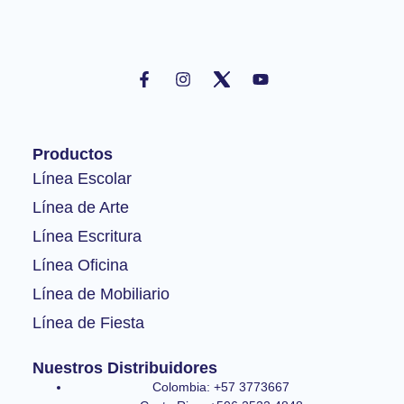
F
I
Y
a
n
o
c
s
u
e
t
t
b
a
u
o
g
b
Productos
o
r
e
k
a
Línea Escolar
-
m
Línea de Arte
f
Línea Escritura
Línea Oficina
Línea de Mobiliario
Línea de Fiesta
Nuestros Distribuidores
Colombia: +57 3773667