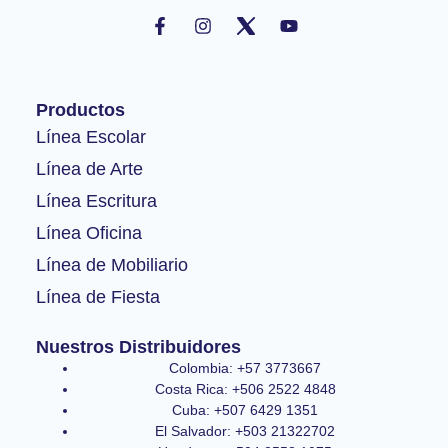
F
I
Y
a
n
o
c
s
u
e
t
t
b
a
u
o
g
b
Productos
o
r
e
k
a
Línea Escolar
-
m
Línea de Arte
f
Línea Escritura
Línea Oficina
Línea de Mobiliario
Línea de Fiesta
Nuestros Distribuidores
Colombia: +57 3773667
Costa Rica: +506 2522 4848
Cuba: +507 6429 1351
El Salvador: +503 21322702