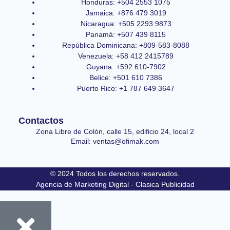
Honduras: +504 2553 1075
Jamaica: +876 479 3019
Nicaragua: +505 2293 9873
Panamá: +507 439 8115
República Dominicana: +809-583-8088
Venezuela: +58 412 2415789
Guyana: +592 610-7902
Belice: +501 610 7386
Puerto Rico: +1 787 649 3647
Contactos
Zona Libre de Colòn, calle 15, edificio 24, local 2
Email: ventas@ofimak.com
© 2024 Todos los derechos reservados.
Agencia de Marketing Digital - Clasica Publicidad