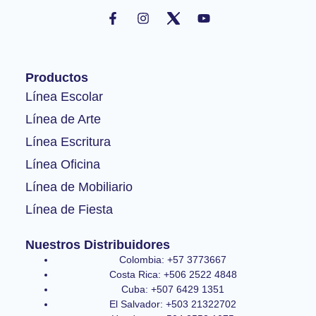
F
I
Y
a
n
o
c
s
u
e
t
t
b
a
u
o
g
b
Productos
o
r
e
k
a
Línea Escolar
-
m
Línea de Arte
f
Línea Escritura
Línea Oficina
Línea de Mobiliario
Línea de Fiesta
Nuestros Distribuidores
Colombia: +57 3773667
Costa Rica: +506 2522 4848
Cuba: +507 6429 1351
El Salvador: +503 21322702