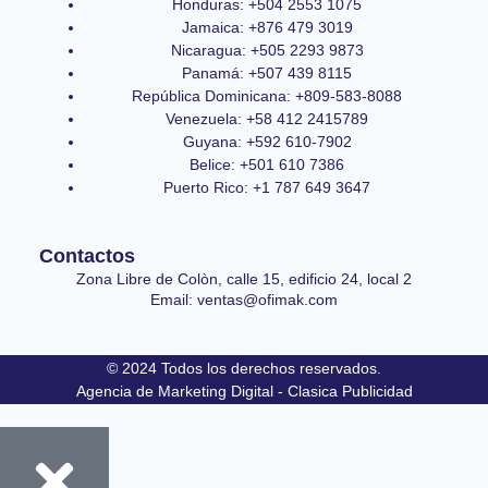
Honduras: +504 2553 1075
Jamaica: +876 479 3019
Nicaragua: +505 2293 9873
Panamá: +507 439 8115
República Dominicana: +809-583-8088
Venezuela: +58 412 2415789
Guyana: +592 610-7902
Belice: +501 610 7386
Puerto Rico: +1 787 649 3647
Contactos
Zona Libre de Colòn, calle 15, edificio 24, local 2
Email: ventas@ofimak.com
© 2024 Todos los derechos reservados.
Agencia de Marketing Digital - Clasica Publicidad