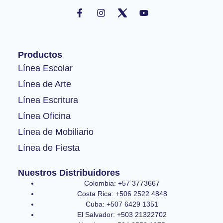
F
I
Y
a
n
o
c
s
u
e
t
t
b
a
u
o
g
b
Productos
o
r
e
k
a
Línea Escolar
-
m
Línea de Arte
f
Línea Escritura
Línea Oficina
Línea de Mobiliario
Línea de Fiesta
Nuestros Distribuidores
Colombia: +57 3773667
Costa Rica: +506 2522 4848
Cuba: +507 6429 1351
El Salvador: +503 21322702