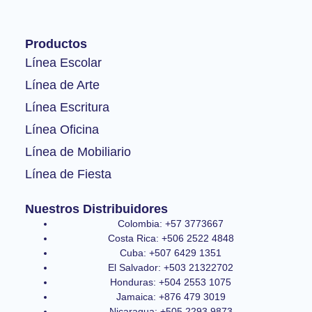
e
t
t
b
a
u
o
g
b
Productos
o
r
e
k
a
Línea Escolar
-
m
Línea de Arte
f
Línea Escritura
Línea Oficina
Línea de Mobiliario
Línea de Fiesta
Nuestros Distribuidores
Colombia: +57 3773667
Costa Rica: +506 2522 4848
Cuba: +507 6429 1351
El Salvador: +503 21322702
Honduras: +504 2553 1075
Jamaica: +876 479 3019
Nicaragua: +505 2293 9873