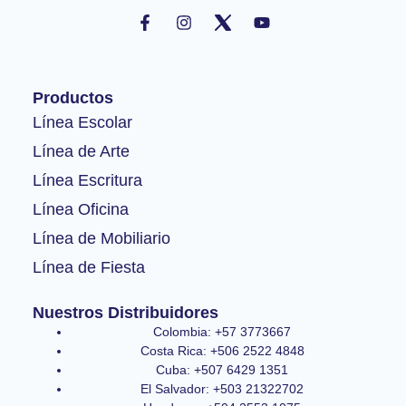
F
I
Y
a
n
o
c
s
u
e
t
t
b
a
u
o
g
b
Productos
o
r
e
k
a
Línea Escolar
-
m
Línea de Arte
f
Línea Escritura
Línea Oficina
Línea de Mobiliario
Línea de Fiesta
Nuestros Distribuidores
Colombia: +57 3773667
Costa Rica: +506 2522 4848
Cuba: +507 6429 1351
El Salvador: +503 21322702