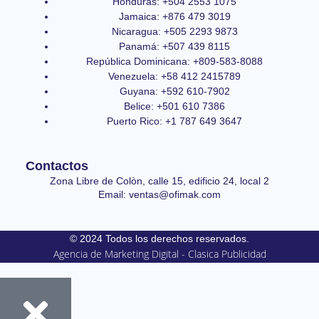
Honduras: +504 2553 1075
Jamaica: +876 479 3019
Nicaragua: +505 2293 9873
Panamá: +507 439 8115
República Dominicana: +809-583-8088
Venezuela: +58 412 2415789
Guyana: +592 610-7902
Belice: +501 610 7386
Puerto Rico: +1 787 649 3647
Contactos
Zona Libre de Colòn, calle 15, edificio 24, local 2
Email: ventas@ofimak.com
© 2024 Todos los derechos reservados.
Agencia de Marketing Digital - Clasica Publicidad