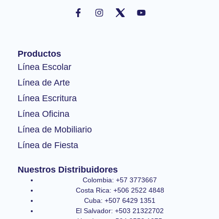
F
I
Y
a
n
o
c
s
u
e
t
t
b
a
u
o
g
b
Productos
o
r
e
k
a
Línea Escolar
-
m
Línea de Arte
f
Línea Escritura
Línea Oficina
Línea de Mobiliario
Línea de Fiesta
Nuestros Distribuidores
Colombia: +57 3773667
Costa Rica: +506 2522 4848
Cuba: +507 6429 1351
El Salvador: +503 21322702