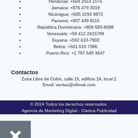
Honduras: +504 2553 1075
Jamaica: +876 479 3019
Nicaragua: +505 2293 9873
Panamá: +507 439 8115
República Dominicana: +809-583-8088
Venezuela: +58 412 2415789
Guyana: +592 610-7902
Belice: +501 610 7386
Puerto Rico: +1 787 649 3647
Contactos
Zona Libre de Colòn, calle 15, edificio 24, local 2
Email: ventas@ofimak.com
© 2024 Todos los derechos reservados.
Agencia de Marketing Digital - Clasica Publicidad