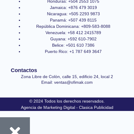
Honduras: +504 2553 1075
Jamaica: +876 479 3019
Nicaragua: +505 2293 9873
Panamá: +507 439 8115
República Dominicana: +809-583-8088
Venezuela: +58 412 2415789
Guyana: +592 610-7902
Belice: +501 610 7386
Puerto Rico: +1 787 649 3647
Contactos
Zona Libre de Colòn, calle 15, edificio 24, local 2
Email: ventas@ofimak.com
© 2024 Todos los derechos reservados.
Agencia de Marketing Digital - Clasica Publicidad