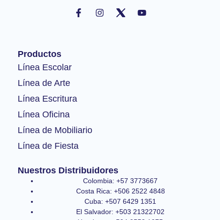
F
I
Y
a
n
o
c
s
u
e
t
t
b
a
u
o
g
b
Productos
o
r
e
k
a
Línea Escolar
-
m
Línea de Arte
f
Línea Escritura
Línea Oficina
Línea de Mobiliario
Línea de Fiesta
Nuestros Distribuidores
Colombia: +57 3773667
Costa Rica: +506 2522 4848
Cuba: +507 6429 1351
El Salvador: +503 21322702