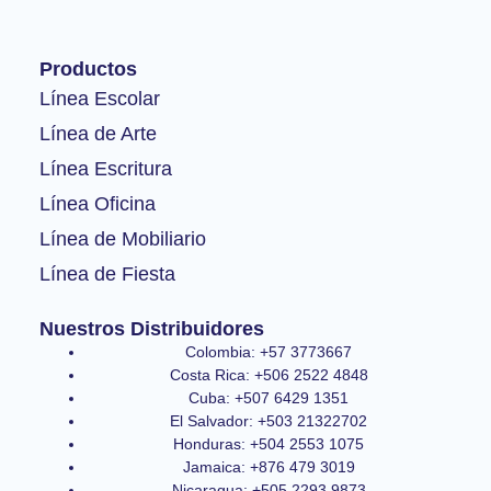
e
t
t
b
a
u
o
g
b
Productos
o
r
e
k
a
Línea Escolar
-
m
Línea de Arte
f
Línea Escritura
Línea Oficina
Línea de Mobiliario
Línea de Fiesta
Nuestros Distribuidores
Colombia: +57 3773667
Costa Rica: +506 2522 4848
Cuba: +507 6429 1351
El Salvador: +503 21322702
Honduras: +504 2553 1075
Jamaica: +876 479 3019
Nicaragua: +505 2293 9873