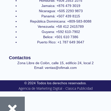
Honduras: +504 2553 1075
Jamaica: +876 479 3019
Nicaragua: +505 2293 9873
Panamá: +507 439 8115
República Dominicana: +809-583-8088
Venezuela: +58 412 2415789
Guyana: +592 610-7902
Belice: +501 610 7386
Puerto Rico: +1 787 649 3647
Contactos
Zona Libre de Colòn, calle 15, edificio 24, local 2
Email: ventas@ofimak.com
© 2024 Todos los derechos reservados.
Agencia de Marketing Digital - Clasica Publicidad