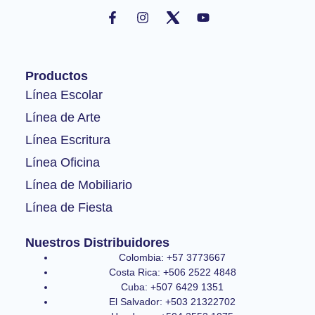
F
I
Y
a
n
o
c
s
u
e
t
t
b
a
u
o
g
b
Productos
o
r
e
k
a
Línea Escolar
-
m
Línea de Arte
f
Línea Escritura
Línea Oficina
Línea de Mobiliario
Línea de Fiesta
Nuestros Distribuidores
Colombia: +57 3773667
Costa Rica: +506 2522 4848
Cuba: +507 6429 1351
El Salvador: +503 21322702